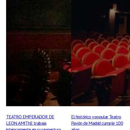
TEATRO EMPERADOR DE
El histórico y popular Teatro
LEON. AMIThE trabaja
Pavón de Madrid cumple 100
intensamente en su reapertura
años