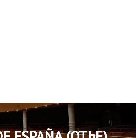
E ESPAÑA (OThE)