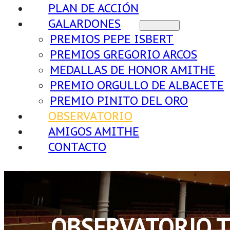
PLAN DE ACCIÓN
GALARDONES
PREMIOS PEPE ISBERT
PREMIOS GREGORIO ARCOS
MEDALLAS DE HONOR AMITHE
PREMIO ORGULLO DE ALBACETE
PREMIO PINITO DEL ORO
OBSERVATORIO
AMIGOS AMITHE
CONTACTO
OBSERVATORIO T