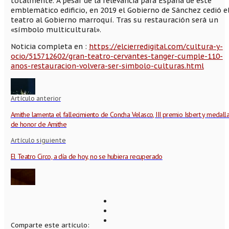
totalmente. A pesar de la relevancia para España de este
emblemático edificio, en 2019 el Gobierno de Sánchez cedió e
teatro al Gobierno marroquí. Tras su restauración será un
«símbolo multicultural».
Noticia completa en :
https://elcierredigital.com/cultura-y-
ocio/515712602/gran-teatro-cervantes-tanger-cumple-110-
anos-restauracion-volvera-ser-simbolo-culturas.html
Artículo anterior
Amithe lamenta el fallecimiento de Concha Velasco, III premio Isbert y medall
de honor de Amithe
Artículo siguiente
El Teatro Circo, a día de hoy, no se hubiera recuperado
Comparte este artículo: