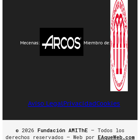
Mecenas:
Miembro de:
Aviso Legal
Privacidad
Cookies
© 2026
Fundación AMIThE
– Todos los
derechos reservados – Web por
EAqueWeb.com